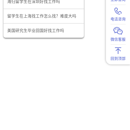
会。
数据分析师这个行业怎么样？有前途吗？
关企业及其
海归留学生在深圳好找工作吗
系，获取潜
握最新动
留学生在上海找工作怎么找？难度大吗
美国研究生毕业回国好找工作吗
、项目经验
赛等活动，
官面前显得
课程或证书