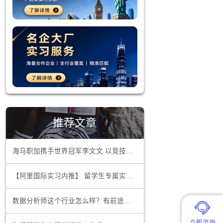
术背景的安
期实习机会
重要的是增
引力。组建
示给潜在雇
推荐文章
海马职加携手世界冠军李文文 以竞技精神领航职场超越
学生接触到
的获取。许
【阿里国际实习内推】 留学生专属实习项目，官方合作资源总部办公