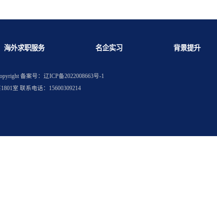
进大厂吗？
写简历？
海外求职服务
名企实习
权所有
Copyright
备案号：辽ICP备2022008663号-1