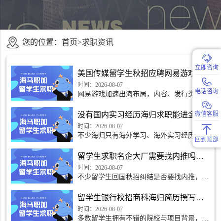
您的位置：
首页
>
求职资讯
立即咨询
美国传媒留学生秋招应聘网易游戏，海外内容经验有用吗
时间：2026-08-07
电话咨询
网易游戏加速出海布局，内容、发行类岗位
对海外市场认知需求提升。美国传媒留学生
拥有海外社媒实操、跨文化内容创作经验，
没有国内实习经历海归求职能进金融高薪行业吗？
微信客服
这份经历有很高加分，但不是万能通行证，
需要结合岗位方向合
时间：2026-08-07
不少海归只有海外学习、海外实习经历，缺
回到顶部
少国内金融实习，担心无缘高薪金融岗位。
完全没有本土实习有难度，但并非没有机
留学生求职名企大厂需要找内推吗？在哪找？
会。需要避开头部核心岗内卷，用好海外背
景，补齐本土认知短板
时间：2026-08-07
不少留学生回国秋招纠结是否要找内推，海
外信息闭塞，不清楚内推真实作用和获取渠
道。内推不是拿到 offer 的万能钥匙，但合
留学生银行校招商科海归简历撰写要点
理利用可以加快简历流转，增加被 HR 看到
的机会，找对正规渠道
时间：2026-08-07
多数留学生拥有不错的院校与项目背景，但