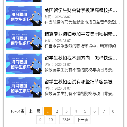
长期适应海外面试风格，不熟悉国内秋招面
试规则，常因不起眼的细节失分、错失
美国留学生财会背景投递高盛校招薪资怎么样？
offer。掌握容易被忽略的面试细节，做好本
土化调整，能大幅提升秋
时间：2026-08-07
在当前经济形势和就业市场日益竞争激烈的
环境下，留学回国的年轻人们对于高薪工作
的渴望愈发强烈。高盛，作为全球领先的投
精算专业海归参加平安集团秋招精算岗，留学生面试优势在哪
资银行，以其丰富
时间：2026-08-07
在当今竞争激烈的职场环境中，精算师的角
色愈发重要。对于那些回国发展的海归精算
人才来说，平安集团的秋季招聘无疑是一个
留学生秋招找不到方向，怎样快速锁定目标行业？
展示自我的绝佳平
时间：2026-08-07
多数留学生拥有不错的院校与项目背景，但
长期适应海外面试风格，不熟悉国内秋招面
试规则，常因不起眼的细节失分、错失
留学生秋招面试有哪些细节容易被忽视？
offer。掌握容易被忽略的面试细节，做好本
土化调整，能大幅提升秋
时间：2026-08-07
多数留学生拥有不错的院校与项目背景，但
长期适应海外面试风格，不熟悉国内秋招面
试规则，常因不起眼的细节失分、错失
offer。掌握容易被忽略的面试细节，做好本
18764条
上一页
1
2
3
4
5
6
7
8
土化调整，能大幅提升秋
9
10
..
2346
下一页