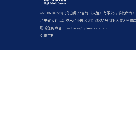
上一篇：申请英国 PSW 签证需要
下一篇：不同国家留学生回国求职
回国求职服务
©2016-
2026
海马职加职业咨询（大连）有限公司版
辽宁省大连高新技术产业园区火炬路32A号创业大厦A座18
聆听您的声音：feedback@highmark.com.cn
免责声明