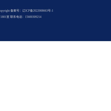
满足哪些具体条件
时间节点如何把握
海外求职服务
名企实习
权所有
Copyright
备案号：辽ICP备2022008663号-1
层1801室 联系电话：15600309214