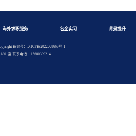
待遇和福利如何
业的学生
海外求职服务
名企实习
权所有
Copyright
备案号：辽ICP备2022008663号-1
层1801室 联系电话：15600309214