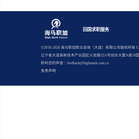
上一篇：汇丰银行对留学生的薪资
下一篇：谷歌校招喜欢招聘什么专
回国求职服务
©2016-
2026
海马职加职业咨询（大连）有限公司版
辽宁省大连高新技术产业园区火炬路32A号创业大厦A座18