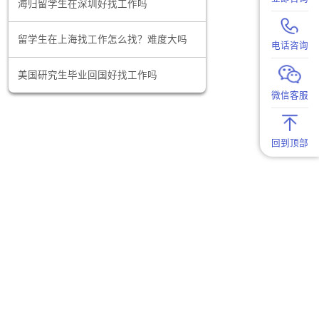
的国际化大
数据分析师这个行业怎么样？有前途吗？
亮点。
海归留学生在深圳好找工作吗
京实习，可
留学生在上海找工作怎么找？难度大吗
京的专业人
美国研究生毕业回国好找工作吗
来自世界各
，上海的国
比上海稍高