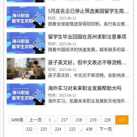
在准备材料时，第一步是准备个人身份证明
文件。这包括护照、身份证、签证等证件。
5月底名企已停止筛选美国留学生简历了吗
确保这些文件的有
时间：2025-06-12
随着全球疫情逐渐得到控制，各行各业都在
逐渐恢复正常，而关于名企是否停止筛选美
国留学生简历的传闻也引起了广泛关注。面
留学生毕业回国在苏州求职注意事项
对这一情况，许多即将毕业的留学生急需了
解最新信息，以做出
时间：2025-06-12
随着中国经济的快速发展，越来越多的留学
生选择毕业后回国，在苏州这座经济繁荣的
城市寻找求职机会。然而，求职之路并不容
孩子英文好，但中文表达不够流畅，会影响求职吗
易，留学生需要注意一些事项才能更顺利地
融入职场。以下是一
时间：2025-06-12
孩子英文好，中文达不够流畅，会影响求职
吗？很多家长在孩子的教育过程中注重英文
学习，但中文达却往往被忽视。然而，随着
海外实习对未来职业发展帮助大吗
中国经济的崛起和
时间：2025-06-12
海外实习，拓展未来职业发展新天地海外实
习，开启职业发展新篇章海外实习，作为一
种跨越国界进行职业实践的方式，不仅仅是
一次体验，更是一
3498条
上一页
1
..
217
218
219
220
221
222
223
224
225
..
438
下一页