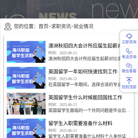
您的位置：
首页
>
求职资讯
>
就业情况
立即咨询
澳洲秋招四大会计所应届生起薪对比
时间：2025-06-13
电话咨询
澳洲秋招四大会计所应届生起薪对比澳洲四
大会计所简介澳洲四大会计所是指澳大利亚
境内四大国际会计师事务所，即普华永道
英国留学一年如何快速找到工作
微信客服
（PwC）、德勤（Del
时间：2025-06-13
在英国留学一年期间，选择合适的专业是找
回到顶部
到工作的重要第一步。根据自身兴趣和未来
职业规划，选定一个符合市场需求且具有潜
英国留学生什么时候能回国找工作
力发展的专业是至关重要的。在选择专业
时，可以参考各个行业
时间：2025-06-13
英国留学生面临的一个共同问题是毕业后在
英国找工作，然后是何时可以回国发展。留
学生们希望能够在回国之后找到满意的工
留学生入职需要准备什么材料
作，发展自己的事业
时间：2025-06-13
留学生入职需要准备什么材料个人身份证明