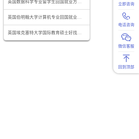
美国加州大学经济学专业回国就业前景怎么样
分享一些自
英国数据科学专业留学生回国就业方向有哪些
更打动人
申请者中脱
英国伯明翰大学计算机专业回国就业方向推荐
英国埃克塞特大学国际教育硕士好找工作吗
，还能让招
例等，来突
叙。在写完
，获取反