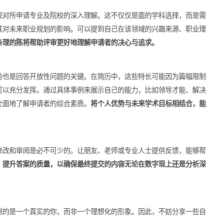
服力地证明自己为何是该校的合适人选。
需要展现对所申请专业及院校的深入理解。这不仅仅是面的学科选
性，阐其对未来职业规划的影响。可以提到自己在该领域的兴趣来
晰而有条理的陈将帮助评审更好地理解申请者的决心与追求。
长和优势也是回答开放性问题的关键。在简历中，这些特长可能因
申请者可以充分发挥。通过具体事例来展示自己的能力，比如领导
评审更全面地了解申请者的综合素质。
将个人优势与未来学术目标
反复的修改和审阅是必不可少的。让朋友、老师或专业人士提供反
断修正，提升答案的质量，以确保最终提交的内容无论在数字现上