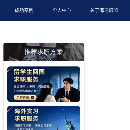
背景提升
成功案例
个人中心
推荐求职方案
、动机及其
升被录取的
对自身成长
事。
通过展