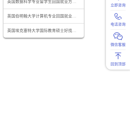
据市场反馈
美国加州大学经济学专业回国就业前景怎么样
和发展的能
英国数据科学专业留学生回国就业方向有哪些
英国伯明翰大学计算机专业回国就业方向推荐
具备跨文化
工作效率。
英国埃克塞特大学国际教育硕士好找工作吗
能够为留学
自己在行业
是市场环境