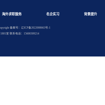
开放补录岗位
医药行业是否需要补国内认证
海外求职服务
名企实习
权所有
Copyright
备案号：辽ICP备2022008663号-1
层1801室 联系电话：15600309214