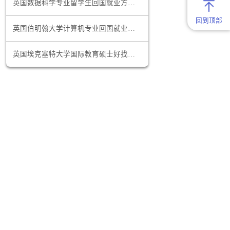
，把握行业
美国加州大学经济学专业回国就业前景怎么样
英国数据科学专业留学生回国就业方向有哪些
团队合作意
英国伯明翰大学计算机专业回国就业方向推荐
英国埃克塞特大学国际教育硕士好找工作吗
以通过与专
业领域。
能力，借助