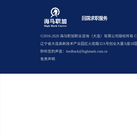
上一篇：英国春招末哪些行业仍在
下一篇：澳洲实习经历回国进生物
回国求职服务
©2016-
2026
海马职加职业咨询（大连）有限公司版
辽宁省大连高新技术产业园区火炬路32A号创业大厦A座18
聆听您的声音：feedback@highmark.com.cn
免责声明