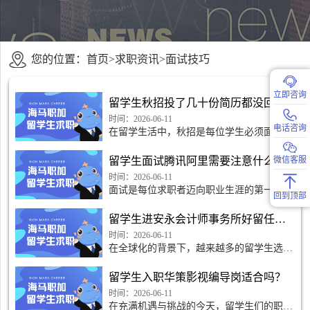
您的位置：
首页
>
求职资讯
>
面试技巧
立即咨询
留学生秋招投了几十份简历都没回音怎么办？
时间：2026-06-11
电话咨询
在留学生活中，秋招是每位学生必须面对的
重大挑战。无数的留学生怀揣着对未来的美
好憧憬，奔赴求职的战场。然而，倾注心血
留学生面试腾讯阿里需要注意什么？
微信客服
投出的几十份简历
时间：2026-06-11
面试是每位求职者迈向职业生涯的第一步，
回到顶部
尤其对于留学生来说，面对腾讯和阿里这样
的顶尖企业，准备工作显得尤为重要。在这
留学生进安永会计师事务所好留任吗？
个瞬息万变的科技
时间：2026-06-11
在全球化的背景下，越来越多的留学生选择
了去安永会计师事务所这样的国际知名企业
发展自己的职业生涯。然而，进入这样一家
留学生入职华策影视编导岗适合吗？
公司后，留任的机
时间：2026-06-11
在充满机遇与挑战的今天，留学生们的职业