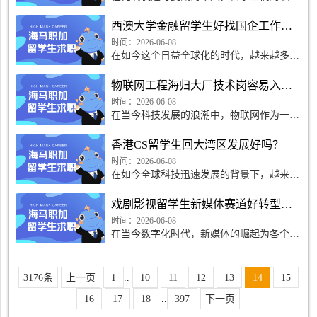
选择常常成为热议的话题。尤其是当谈论到
华策影视编导岗位时，许多人都会产生疑
西澳大学金融留学生好找国企工作吗？
问：这个岗位是否适
时间：2026-06-08
在如今这个日益全球化的时代，越来越多的
中国学生选择到国外深造，而西澳大学以其
优质的教育体系和丰富的学术资源，成为了
物联网工程海归大厂技术岗容易入职吗？
许多金融专业留学
时间：2026-06-08
在当今科技发展的浪潮中，物联网作为一项
颠覆传统产业的技术，引起了各大企业的广
泛关注。尤其是那些从海外归来的优秀人
香港CS留学生回大湾区发展好吗？
才，常常被视为行业
时间：2026-06-08
在如今全球科技迅速发展的背景下，越来越
多的高校生选择出国留学，其中计算机科学
专业的学生逐渐成为亮眼的存在。许多香港
戏剧影视留学生新媒体赛道好转型吗？
的计算机科学留学
时间：2026-06-08
在当今数字化时代，新媒体的崛起为各个行
业带来了新的机遇，尤其是在戏剧影视领
域，越来越多的留学生选择投身于这个充满
活力和创造力的赛道
3176条
上一页
1
..
10
11
12
13
14
15
16
17
18
..
397
下一页