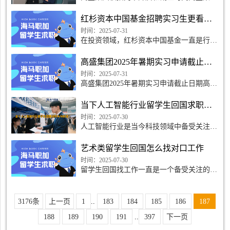
秋招网申开启高盛集团作为全球知名的金融
服务公司，一直以来致力于挖掘和培养金融
红杉资本中国基金招聘实习生更看重创业经历还是学术成绩
领域的人才，为青
时间：2025-07-31
在投资领域，红杉资本中国基金一直是行业
翘楚，其招聘实习生的标准备受关注。对于
有志于加入红杉资本中国基金的同学来说，
高盛集团2025年暑期实习申请截止日期是什么时候
心中常存疑问：在招聘时，红杉资本中国基
金究竟更看重创业经
时间：2025-07-31
高盛集团2025年暑期实习申请截止日期高盛
集团简介高盛集团，全称Goldman Sachs
Group, Inc ，是一家全球知名的投资银行和
当下人工智能行业留学生回国求职有何机遇？
金融服务公司。
时间：2025-07-30
人工智能行业是当今科技领域中备受关注的
热点之一，而作为留学生回国求职，机遇更
是不可小觑。下面我们将为大家分析，在这
艺术类留学生回国怎么找对口工作
个充满机遇与挑战
时间：2025-07-30
留学生回国找工作一直是一个备受关注的话
题，尤其是对于艺术类留学生而言，如何找
到对口的工作更是一个挑战。在留学期间，
他们接受了世界一流的艺术教育，但回国后
3176条
上一页
1
..
183
184
185
186
187
却面临着就业市场的
188
189
190
191
..
397
下一页