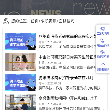
您的位置：
首页
>
求职资讯
>
面试技巧
立即咨询
尼尔森消费者研究岗的远程实习如何申请
时间：2025-07-31
电话咨询
远程实习——尼尔森消费者研究岗位的机会
追求梦想的过程中，实习是非常重要的一
环。而尼尔森作为全球领先的市场研究公
中金公司研究部日常实习生转正需要满足哪些条件？
微信客服
司，其消费者研究岗位
时间：2025-07-31
在金融行业，中金公司研究部一直是众多学
回到顶部
子心驰神往的地方。对于在这里实习的同学
而言，转正无疑是期待的目标。然而，中金
腾讯技术岗春招补录通常在几月
公司研究部对人才要求极高，日常实习生若
想成功转正，需要
时间：2025-07-31
腾讯科技，作为一家以智慧为核心的科技公
司，一直致力于为全球用户提供优质、创新
的产品和服务。每年春季，腾讯都会开展针
高盛集团秋招网申开启和截止时间
对技术岗位的春季招聘活动，吸引了众多优
秀人才加入。
时间：2025-07-31
高盛集团秋招网申开启和截止时间高盛集团