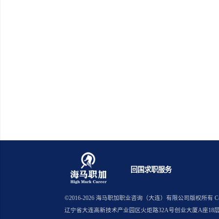
英国伯
英国埃