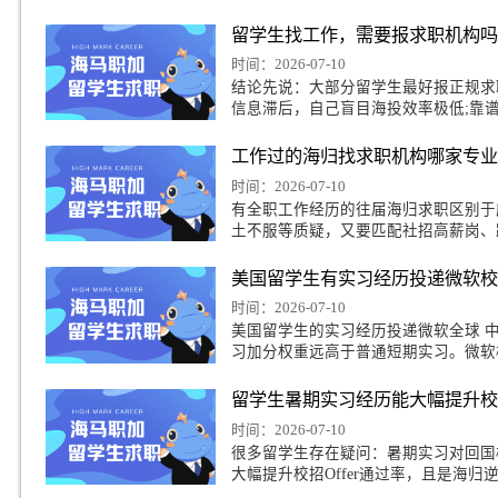
澳洲留学生面试渣打
时间：2026-07-10
渣打银行主打跨境金融
生海外背景。相比于国
融合规视野是独家优势
留学生找工作，需要
时间：2026-07-10
结论先说：大部分留学
信息滞后，自己盲目海
梳理本土化求职逻辑，
工作过的海归找求职
时间：2026-07-10
菲尔德计算机研究生怎么找实习
有全职工作经历的往届
土不服等质疑，又要匹
州大学经济学专业回国就业前景怎么样
导，很难适配社招海归
美国留学生有实习经
据科学专业留学生回国就业方向有哪些
时间：2026-07-10
美国留学生的实习经历投递微软全球 中国区校招确实