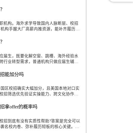
银行校招时怎么讲述海外实习经历
、国际贸易、外资合规、全球客户服务，极度适配澳洲留学
内应届生，澳洲海归的海外金融实习、跨时区协作、国际金
。面试
报求职机构吗？
生最好报正规求职机构。海外求学导致国内人脉断层、校招
投效率极低;靠谱机构手握大厂高薪内推资源，能补齐履历、
大幅
机构哪家专业？
海归求职区别于应届生，既要化解空窗、跳槽、海外经验水
配社招高薪岗、跨行业转型需求，普通机构只做应届生辅
痛点。海
历投递微软校招能加分吗
大幅加分，且美国本地对口实