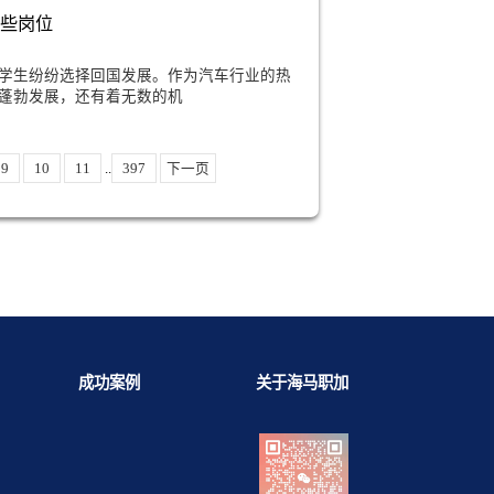
短期实习。微软校招筛选优先验证实操能力、跨文化协作与
习是
大幅提升校招拿offer的概率吗
暑期实习对回国校招到底有没有实质性帮助?答案是完全可以
通过率，且是海归逆袭名校内卷、弥补履历短板的核心关键。国
询、互
能应聘京东哪些岗位
，越来越多的留学生纷纷选择回国发展。作为汽车行业的热
不仅在国内市场蓬勃发展，还有着无数的机
6
7
8
9
10
11
..
397
下一页