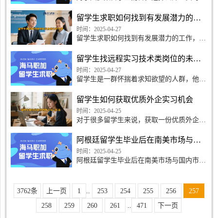
一个具有挑战性和机遇的决定，而如何确定
适合的就业方向则成为他们关注的问题。在
留学生求职如何找到有发展潜力的工作
这个竞争激烈且多元化的时代，正确的选择
将决定着未来的
时间：2025-04-27
留学生求职如何找到有发展潜力的工作，对
于许多在异国他乡打拼的留学生来说，是一
道挑战重重的难题。他们不仅要应对语言文
留学生找远程实习技术类岗位的未来发展前景如何
化的差异，还必须在竞争激烈的求职市场中
找到自己的定位，
时间：2025-04-27
留学生是一群怀揣着求知欲望的人群，他们
不满足于课堂教育，更渴望通过实习经历积
累专业技能。近年来，随着远程工作方式的
留学生如何获取优质外企实习机会
普及，远程实习成为留学生们获得技术类岗
位实习机会
时间：2025-04-25
对于很多留学生来说，获取一份优质外企实
习机会是一个非常重要的目标。在现今竞争
激烈的就业市场上，拥有国际化视野和跨文
阿根廷留学生毕业后在南美市场与国内市场的就业差异有多大
化沟通能力的实习经验，不仅可以为留学生
提供更多就业机会
时间：2025-04-25
阿根廷留学生毕业后在南美市场与国内市场
的就业差异有多大，是许多留学生关心的话
题。在这个全球化时代，留学生们回国就业
还是选择留在留学国发展，都是需要认真思
3762条
上一页
1
..
253
254
255
256
257
考的问题。
258
259
260
261
..
471
下一页