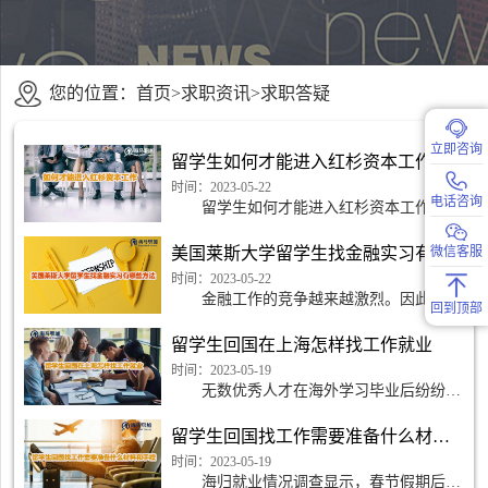
您的位置：
首页
>
求职资讯
>
求职答疑
立即咨询
留学生如何才能进入红杉资本工作
时间：2023-05-22
电话咨询
留学生如何才能进入红杉资本工作?要
在红杉资本找到工作，请浏览红杉资本当前
空缺职位并申请您附近的工作。一旦你得到
美国莱斯大学留学生找金融实习有哪些方法
微信客服
积极的回应，一定
时间：2023-05-22
金融工作的竞争越来越激烈。因此，招
回到顶部
聘季节似乎每年都在提前。为了在顶级银行
或基金获得一席之地，大多数学生从大学二
留学生回国在上海怎样找工作就业
年级开始申请实习
时间：2023-05-19
无数优秀人才在海外学习毕业后纷纷回
到国内，因为他们认为国内有更好的就业前
景和归属感。教育部关于留学生就业竞争力
留学生回国找工作需要准备什么材料和手续
的报告称，超过96
时间：2023-05-19
海归就业情况调查显示，春节假期后，