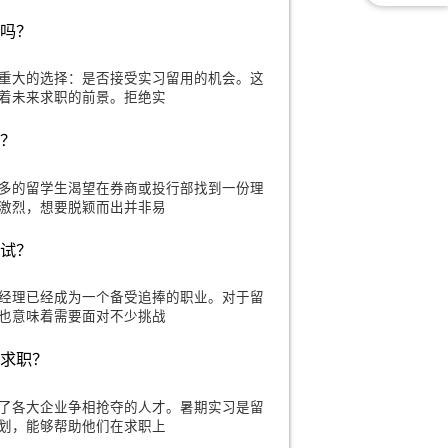
发言该怎么办？
体面试逐渐成为一种流行的面试形式。这种形式不仅考验了
团队协作的默契。然而，对于内向、不善发
机会影响求职吗？
常常面临着一个重大的选择：是否接受实习留用的机会。这
业发展，也影响着未来求职的前景。拒绝实
需要什么条件？
的今天，越来越多的留学生渴望在券商或投行部找到一份理
职位的竞争异常激烈，想要脱颖而出并非易
网产品经理面试？
天，互联网产品经理已经成为一个备受追捧的职业。对于留