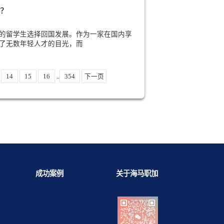
寻梦想的同时，也意味着需要面对不少挑战
国内暑期实习求职？
天，留学生成为了各大企业争相抢夺的人才。暑期实习是留
步，通过提前规划，能够帮助他们在求职上
管培生靠谱吗？
景下，越来越多的留学生选择回国发展。作为一家在国内享
，中国人寿吸引了无数年轻人才的目光，而
1
12
13
14
15
16
..
354
下一页