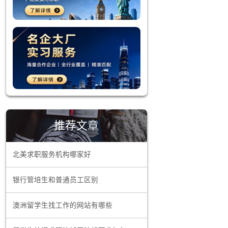
术积累，因
岗位，帮助
的就业和创
定了坚实的
能力等是每
推荐文章
海外先进课
北美求职服务机构哪家好
期间积累的
银行管培生和普通员工区别