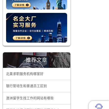
帮助他们形
学生提供了
学历，若符
化，大大消
要。同时，
募拥有国际
推荐文章
专业现。
北美求职服务机构哪家好
便利。多所
银行管培生和普通员工区别