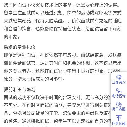
跨时区面试不仅需要技术上的准备，还需要心理上的调整。
留学生在面试前可以通过冥想、简单的运动或深呼吸等方式
来减轻焦虑感，保持头脑清醒。，确保面试前有充足的睡眠
和合理的饮食，也能帮助保持最佳状态，给面试官留下深刻
的印象。
后续的专业礼仪
即便是远程面试，礼仪依然不可忽视。面试结束后，发送感
谢邮件给面试官，达对其时间和机会的珍视。这不仅显示出
你的专业素养，还能在面试官心中留下良好的印象，加深印
象分，增大后续成功的可能性。
立即咨询
提前准备与练习
电话咨询
面试的成功不仅取决于时间的合理安排，更与充分的准备密
不可分。在跨时区面试的前期，建议尽早进行相关资料的准
微信客服
备，包括对公司背景的了解、职位要求的熟悉以及潜在问题
的预演。通过模拟面试，留学生可以迅速找到自身的不足之
回到顶部