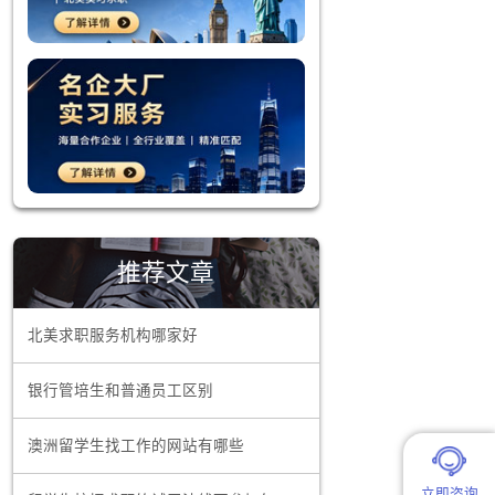
职信。在这
材料。利用
过模拟面
自己特色与
推荐文章
渠道，积极
北美求职服务机构哪家好
社团或参与
银行管培生和普通员工区别