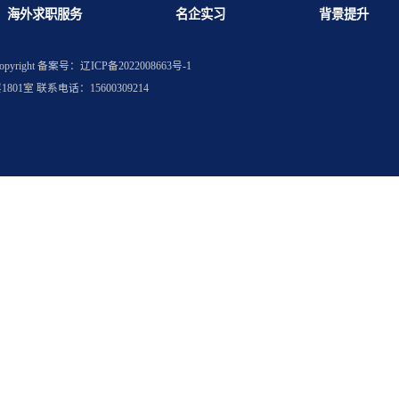
概多少？
些常见坑？
海外求职服务
名企实习
权所有
Copyright
备案号：辽ICP备2022008663号-1
层1801室 联系电话：15600309214