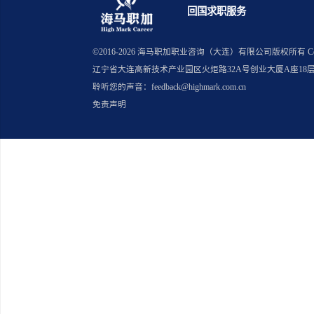
上一篇：互联网行业留学生起薪大
下一篇：留学生网申信息填写有哪
回国求职服务
©2016-
2026
海马职加职业咨询（大连）有限公司版
辽宁省大连高新技术产业园区火炬路32A号创业大厦A座18
聆听您的声音：feedback@highmark.com.cn
免责声明