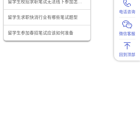
澳洲留学生找工作的网站有哪些
析数据、撰
留学生校招求职笔试无法线下参加怎么办
与发展计
留学生求职快消行业有哪些笔试题型
留学生参加春招笔试应该如何准备
实习和项目
，可以使留
在客户咨询
，为客户提
通时能够更