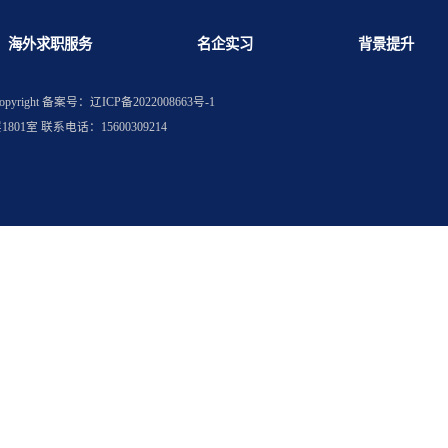
如何备考？
件有哪些？
海外求职服务
名企实习
权所有
Copyright
备案号：辽ICP备2022008663号-1
层1801室 联系电话：15600309214