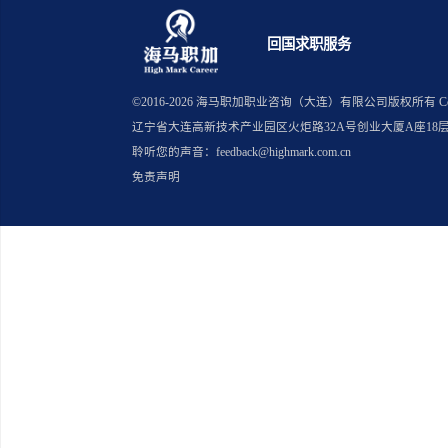
上一篇：海归求职毕马威校招笔试
下一篇：海归公职律师岗位报考条
回国求职服务
©2016-
2026
海马职加职业咨询（大连）有限公司版
辽宁省大连高新技术产业园区火炬路32A号创业大厦A座18