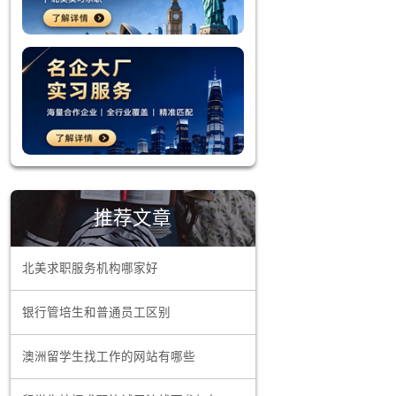
样将更易于
调如何将这
析和市场调
，使你更具
习、志愿者
推荐文章
业运作。同
北美求职服务机构哪家好
可以借助社
银行管培生和普通员工区别