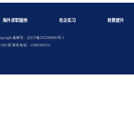
么?
学生笔试试题是一样吗?
海外求职服务
名企实习
权所有
Copyright
备案号：辽ICP备2022008663号-1
层1801室 联系电话：15600309214