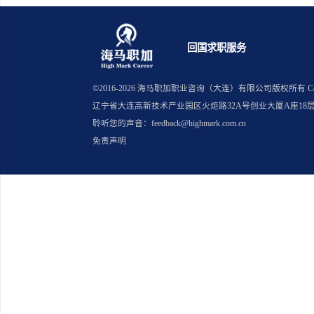
上一篇：留学生求职雀巢测评都考什
下一篇：笔试经验分享_不同企业留
回国求职服务
©2016-
2026
海马职加职业咨询（大连）有限公司版
辽宁省大连高新技术产业园区火炬路32A号创业大厦A座18
聆听您的声音：feedback@highmark.com.cn
免责声明