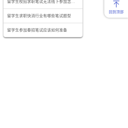
过内容更加
刷，增加通
澳洲留学生找工作的网站有哪些
留学生校招求职笔试无法线下参加怎么办
全面，包含
真刷题。
留学生求职快消行业有哪些笔试题型
，并刷一刷往
留学生参加春招笔试应该如何准备
，增加进入
辅导可以一