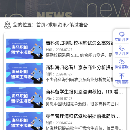
您的位置：
首页
>
求职资讯
>
笔试准备
立即咨询
商科海归德勤校招笔试怎么高效刷题？
时间：2026-07-27
电话咨询
德勤校招采用 SHL 综合能力测评，是商科
海归求职第一道门槛。多数海归英文基础
好，但不适应中文题型、限时节奏，盲目刷
商科海归必看！京东商业分析提前批留学生有专属通道吗？
微信客服
题效率极低。掌握针对性刷题方法、扬长避
短，可快速达标 70 分位及
时间：2026-07-27
不少商科海归瞄准京东商业分析提前批，最
回到顶部
关心是否存在留学生独立投递通道。结论先
行：京东商业分析提前批没有单独划分留学
商科留学生报贝恩咨询秋招，HR 看重海外院校排名吗
生专属网申入口，海内外候选人共用一套投
递系统。但海归拥有
时间：2026-07-27
贝恩中国秋招竞争激烈，很多商科海归纠结
院校排名权重。结论：海外院校排名是简历
初筛重要参考，但不是唯一标准，更不决定
零售管理海归亿滋秋招提前批简历如何优化？
最终 offer。目标校候选人具备天然优势；
非目标校留学生依靠实
时间：2026-07-24
亿滋秋招提前批主打管培生岗位，偏爱零