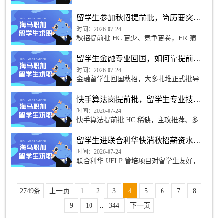
售、供应链、市场方向海归，筛选看重商业
思维、渠道运营与品牌零售落地能力。零售
留学生参加秋招提前批，简历要突出什么才能入HR法眼？
管理海归具备专业适配优势，但多数简历存
在学术化、无快消落地
时间：2026-07-24
秋招提前批 HC 更少、竞争更卷，HR 筛简
历仅需数十秒。很多留学生误以为名校学历
就能稳过，却因简历水土不服、亮点模糊惨
留学生金融专业回国，如何靠提前批上岸
遭淘汰。想要快速通过初筛、拿下提前批名
额，需贴合国内招聘逻
时间：2026-07-24
金融留学生回国秋招，大多扎堆正式批导致
内卷严重。提前批是金融海归最优上岸窗口
期，HC 质量更高、竞争更小、定级更优。
快手算法岗提前批，留学生专业技能如何匹配？
只要适配国内金融招聘规则、补齐求职短
板，就能避开千人竞争，
时间：2026-07-24
快手算法提前批 HC 稀缺，主攻推荐、多模
态、CV、大模型搜广推方向。不少海外留
学生理论基础扎实，但技能和国内短视频业
留学生进联合利华快消秋招薪资水平如何？
务脱节，初筛和面试频频失利。找准岗位能
力要求，定向打磨专业技
时间：2026-07-24
联合利华 UFLP 管培项目对留学生友好，但
不同赛道薪资差距明显。很多海归只看重外
企平台，不提前摸清薪酬区间，offer 谈判
容易被动。清晰了解薪资结构、岗位差异，
2749条
上一页
1
2
3
4
5
6
7
8
才能理性选择、合理谈薪
9
10
..
344
下一页