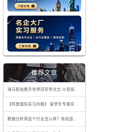
厚。不同城
知名企业的职
引力极大。
，更通过实
济预测等方
阔的舞台上
推荐文章
海马职加携手世界冠军李文文 以竞技精神领航职场超越
这样的市场
【阿里国际实习内推】 留学生专属实习项目，官方合作资源总部办公