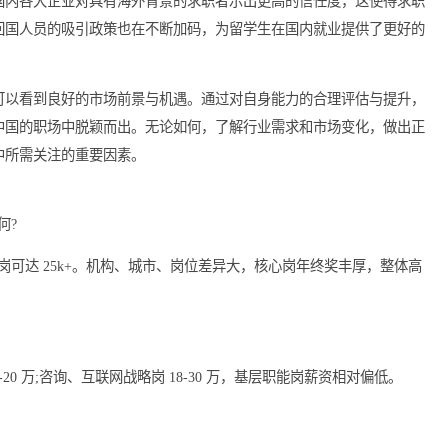
途径。与此同时，继续深造和取得相关专业证书也能为其职业发展
充分利用已有的职场资源与人脉关系，结合外国的学习经历和视野
同时，国内各大企业对具有海外背景的求职者示出更高的信任度，
对留学回国人员的吸引政策也在不断加码，为留学生在国内就业提
水平，可以看到良好的市场前景与机遇。通过对自身能力的合理评
学生在中国的职场中脱颖而出。无论如何，了解行业需求和市场变
展过程中所需关注的重要因素。
水平如何?
名校海归金融岗可达 25k+。机构、城市、岗位差异大，核心岗年终奖