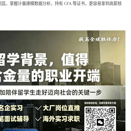
国企 12-20 万;咨询、互联网战略岗 18-30 万，基层职能岗薪资相
薪资?
加分明显。掌握计量建模数据分析，持有 CFA 等证书，更容易