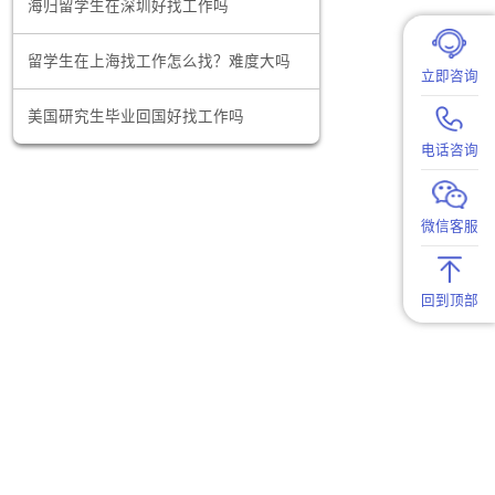
备海外学习
数据分析师这个行业怎么样？有前途吗？
海归留学生在深圳好找工作吗
广州的薪资
千之间。尽
留学生在上海找工作怎么找？难度大吗
会。
美国研究生毕业回国好找工作吗
师、投行和
间。随着工
增长。
的分析能
经历、参与