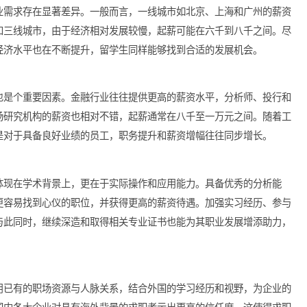
济学理论基础成为了企业招聘的重要参考因素。许多企业愿意为具
无疑为经济学专业留学生提供了更加广阔的职业道路。
平和行业需求存在显著差异。一般而言，一线城市如北京、上海和
些二线和三线城市，由于经济相对发展较慢，起薪可能在六千到八
，整体经济水平也在不断提升，留学生同样能够找到合适的发展机
平影响也是个重要因素。金融行业往往提供更高的薪资水平，分析
司、市场研究机构的薪资也相对不错，起薪通常在八千至一万元之
，尤其是对于具备良好业绩的员工，职务提升和薪资增幅往往同步
不仅仅体现在学术背景上，更在于实际操作和应用能力。具备优秀
，通常更容易找到心仪的职位，并获得更高的薪资待遇。加强实习