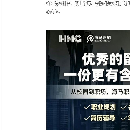
于国内统招毕业生。
FAQ2：问：不同行业薪资差距有多大?
答：券商投行、私募年薪 25-40 万;银行
FAQ3：问：哪些因素会拉高经济学海归
答：院校排名、硕士学历、金融相关实习
心岗位。