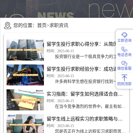
您的位置：
首页
>
求职资讯
立即咨询
留学生投行求职心得分享：从简历到面试的全过程解析
时间：2023-06-15
电话咨询
投资银行业是一个极具竞争力的工作领
域，您将与数十或数百名其他可能的申请人
竞争一个职位。成功进入投行行业需要经历
留学生投行求职经验分享：成功进入九大投行的秘诀
微信客服
繁琐的求职过程，
时间：2023-06-15
许多商科学生想在投资银行找到一份入
回到顶部
门级的工作，追求进入九大投行之一工作也
是许多人的职业梦想。然而，投行行业竞争
实习指南：留学生如何选择适合自己的实习机会
激烈，要成功进入
时间：2023-06-15
在当今竞争激烈的世界中，雇主有如此
多的合格人才可供选择，他们会优先考虑包
含相关工作经历的简历。学生们非常了解这
留学生线上远程实习的求职策略与技巧有哪些
个事实，这就是为
时间：2023-06-15
您是否正在为线上远程实习求职而苦苦