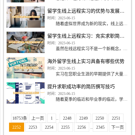
挣扎?也许您很难在您的行业中找到线上远
程实习工作。或者，也许您已经申请了一些
留学生线上远程实习的优势与发展趋势
显示实习职位，但
时间：2023-06-15
随着虚拟世界成为新的现实，线上远程
实习获得了前所未有的认可!由于大多数雇
主现在都在线上远程招聘，他们也意识到线
留学生线上远程实习：充实求职简历的关键一步
上远程实习的巨大
时间：2023-06-15
虽然在线远程实习不是一个新概念，但
是它们是大学生比较偏爱的选择。远程实习
提供了一个很好的机会，对于不居住在雇主
海外留学生线上实习具备有哪些优势
附近的学生和毕业
时间：2023-06-15
实习在您职业生涯的早期提供了大量的
机会和经验。作为一名实习生，您有机会在
线下或线上工作环境中实践所学知识。自
提升求职成功率的简历撰写技巧
2020 年以来，线
时间：2023-06-15
随着夏季的临近和毕业季的临近，学生
们可能开始寻找工作和实习机会。在申请这
些职位时，您通常需要一份简历来总结您的
专业经验，并且在
18753条
上一页
1
..
2248
2249
2250
2251
2252
2253
2254
2255
2256
..
2345
下一页