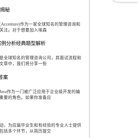
群面与个人面试的关键技巧
ure)在校园招聘中的竞争日益激烈，突破群面和个人面试成
岗位的关键。在本文中，我们将分享一些
流程与环节全揭秘
埃森哲(Accenture)作为一家全球知名的管理咨询和
众多优秀人才的关注。对于想要加入埃森
分享,麦肯锡案例分析经典题型解析
y & Company)是全球知名的管理咨询公司，其面试流程和
挑战的。在这篇文章中，我们将分享一些
面试问题大全及答案
席卷而来，Java作为一门被广泛应用于企业级开发的编