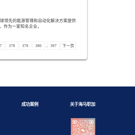
目标。在这些知名企业的校招面试中，面试
展现技能与实力的技巧
技能和专业知识并向招聘经理证明为什么您适合该职位
力确立了您的专业知识并将您与其他候选人
与准备指南
 Electric)是一家全球领先的能源管理和自动化解决方案提供
域和全球影响力。作为一家知名企业，
75
376
377
378
379
380
..
397
下一页