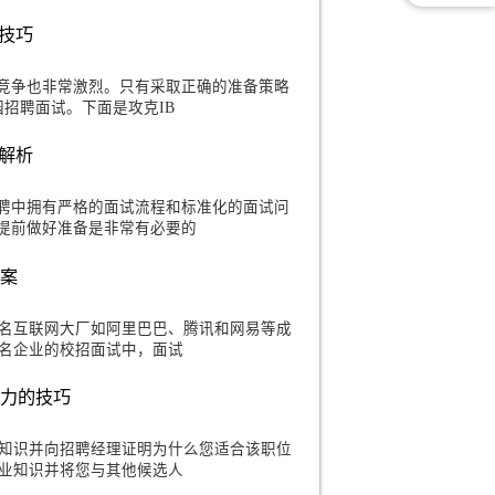
南：成功通过网易校招面试经验分享
关键的一步，即参加网易校招面试。作为国内知名的互
面试一直备受求职者的关注。面试是你展示
试的五大关键技巧
的公司，而且竞争也非常激烈。只有采取正确的准备策略
过 IBM 校园招聘面试。下面是攻克IB
问问题及答案解析
BM在校园招聘中拥有严格的面试流程和标准化的面试问
M的面试机会，提前做好准备是非常有必要的
问的问题及答案
，国内的知名互联网大厂如阿里巴巴、腾讯和网易等成