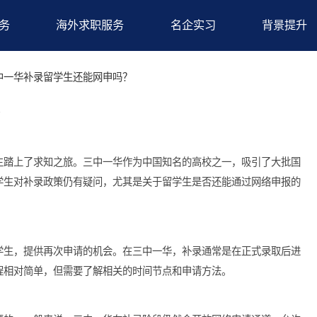
求职服务
海外求职服务
名企实习
巧
>三中一华补录留学生还能网申吗？
申吗？
多的学生踏上了求知之旅。三中一华作为中国知名的高校之一，吸
，很多学生对补录政策仍有疑问，尤其是关于留学生是否还能通过
录取的学生，提供再次申请的机会。在三中一华，补录通常是在正
录的流程相对简单，但需要了解相关的时间节点和申请方法。