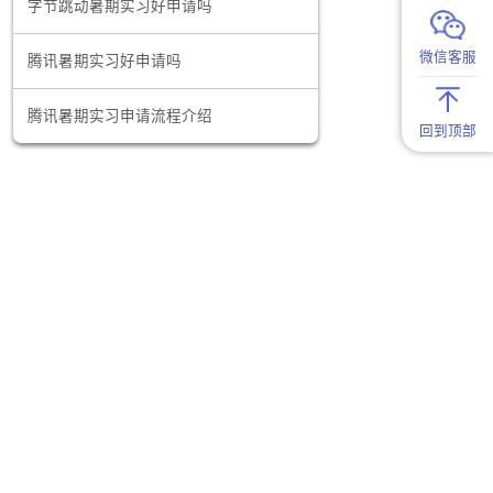
字节跳动暑期实习申请全流程指南
料以及积极
申请者少走
字节跳动暑期实习好申请吗
腾讯暑期实习好申请吗
的丰富课
腾讯暑期实习申请流程介绍
入职场，三
业生在就业
，选择三中
考虑赴中国