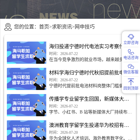
您的位置：
首页
>
求职资讯
>
网申技巧
立即咨询
海归投递宁德时代电池实习考察什么？
时间：2026-07-22
电话咨询
在当今竞争激烈的就业市场，越来越多的海
归人士选择将目光投向中国的新能源行业，
尤其是以宁德时代为代表的动力电池领域。
材料学海归宁德时代秋招提前批电池岗门槛高吗？
微信客服
对于许多材料专业
时间：2026-07-22
宁德时代提前批电池材料岗整体门槛偏高，
回到顶部
但门槛因人而异，核心取决于课题方向、科
研成果以及工程思维。材料海归拥有外文文
传播学专业留学生回国，新媒体大厂哪些岗位更适合海归
献、前沿视野优势;但不少留学生偏重基础
学术研究，缺少锂电
时间：2026-07-22
字节、小红书、B 站等新媒体大厂持续布局
出海业务，传播学海归拥有跨文化传播视
野、双语能力，具备独特求职优势。但并非
澳洲教育学留学生投递华为校招有哪些适配岗位可以选
所有新媒体岗位都适配，选对赛道能大幅降
低竞争压力;盲目投递国
时间：2026-07-20
华为全球化人才培训、海外教育数字化、全