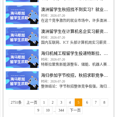
球营销体系大量需要具备教育学、跨文化教
学、双语授课能力的留学生，澳洲教育学专
澳洲留学生秋招找不到实习？就业前景如何规划
业的成人教育、课程设计、跨文化教学、教
育心理学知识高度匹
时间：2026-07-20
在这个竞争激烈的就业市场中，许多澳洲留
学生在秋季招聘环节中感到无奈。面对日益
增多的求职者和相对有限的实习机会，那些
澳洲留学生在计算机名企实习薪资待遇怎么样？
希望通过实习来提
时间：2026-07-20
国内互联网、ICT 头部计算机岗实习薪资有
清晰梯度，澳洲留学生分线下实地、跨时区
远程两种模式，薪资、福利、额外补贴差异
海归机械工程留学生投递特斯拉、西门子校招哪个更适配
明显，算法、海外研发岗溢价更高。本文结
合 2026 大厂最新标准
时间：2026-07-20
特斯拉聚焦新能源整车、储能、机器人赛
道，西门子深耕工业自动化、数字工厂、智
能制造，两类企业岗位适配人群、专业匹配
海归参加字节校招，秋招求职竞争压力大不大？
度、工作节奏、长期发展差异明显。结合澳
洲机械海归课程(能源
时间：2026-07-20
整体结论：字节秋招整体竞争极强，海归也
无法轻松躺赢;但投递 TikTok 国际、AI 研
发等专属赛道，竞争会明显降低，分岗位、
求职通道压力差异悬殊。2026 字节秋招整
2751条
上一页
1
2
3
4
5
6
7
8
体录取率不足 5%，热门产品
9
10
..
344
下一页