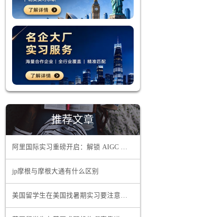
相关行业的
实习机会，
理
，增强专
行业动态和
推荐文章
聚会、校友
阿里国际实习重磅开启：解锁 AIGC 领域职业新机遇
加进入大厂
jp摩根与摩根大通有什么区别