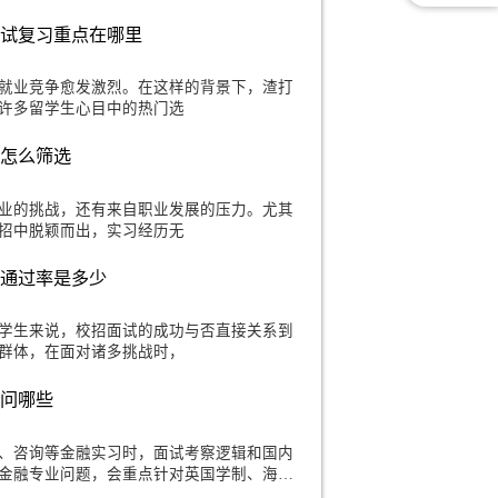
大通校招需要准备哪些材料
摩根大通作为全球领先的金融机构，无疑是许多留学生的目
顶尖公司并不易，尤其是在波澜壮阔的求职
校招经济学笔试复习重点在哪里
今天，留学生的就业竞争愈发激烈。在这样的背景下，渣打
际银行，成为了许多留学生心目中的热门选
校招实习经历怎么筛选
面对的不仅是学业的挑战，还有来自职业发展的压力。尤其
激烈，想要在校招中脱颖而出，实习经历无
四大校招面试通过率是多少
市场中，对于留学生来说，校招面试的成功与否直接关系到