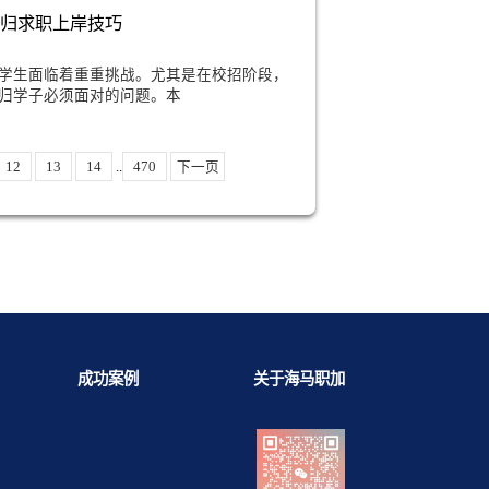
是美国的留学生群体，在面对诸多挑战时，
面试会重点提问哪些
商、投行、资管、咨询等金融实习时，面试考察逻辑和国内
面试官除了常规金融专业问题，会重点针对英国学制、海外
习适配
市场营销岗海归求职上岸技巧
市场中，许多留学生面临着重重挑战。尤其是在校招阶段，
颖而出是每个海归学子必须面对的问题。本
10
11
12
13
14
..
470
下一页