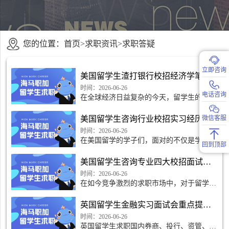
您的位置：
首页
>
求职资讯
>
求职答疑
立即咨询
美国留学生渣打银行校招经济学笔试复习重点在哪里
时间：2026-06-26
电话咨询
在全球经济日益复杂的今天，留学生的就业
竞争愈发激烈。在这样的背景下，渣打银行
作为一家知名的国际银行，成为了许多留学
美国留学生咨询行业校招实习经历怎么筛选
微信客服
生心目中的热门选
时间：2026-06-26
在美国留学的学子们，面对的不仅是学业的
回到顶部
挑战，还有来自职业发展的压力。尤其在咨
询行业，由于竞争激烈，想要在校招中脱颖
美国留学生咨询专业四大校招面试通过率是多少
而出，实习经历无
时间：2026-06-26
在如今竞争激烈的求职市场中，对于留学生
来说，校招面试的成功与否直接关系到他们
的职业发展。尤其是美国的留学生群体，在
英国留学生金融实习面试会重点提问哪些
面对诸多挑战时，
时间：2026-06-26
英国留学生求职国内券商、投行、资管、咨