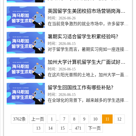
询等金融实习时，面试考察逻辑和国内应届
生存在明显区别。面试官除了常规金融专业
英国留学生美团校招市场营销岗海归求职上岸技巧
问题，会重点针对英国学制、海外课程体
系、信息差、实习适配
时间：2026-06-26
在当前竞争激烈的就业市场中，许多留学生
面临着重重挑战。尤其是在校招阶段，如何
在众多应聘者中脱颖而出是每个海归学子必
暑期实习适合留学生积累经验吗？
须面对的问题。本
时间：2026-06-15
对于留学生而言，暑期实习宛如一座连接校
园与职场的桥梁，在积累经验方面具有无可
比拟的价值。
加州大学计算机留学生大厂面试好过吗？
时间：2026-06-15
在这片阳光普照的土地上，加州大学一直以
来都是无数留学生梦想的起点。尤其是在计
算机科学领域，这里不仅孕育了一批又一批
留学生回国找工作有哪些补贴？
优秀的技术人才，
时间：2026-06-15
在全球化的背景下，越来越多的学生选择出
国留学，接受更具国际化视野的教育。然
而，当这批学子完成学业，回到祖国就业
时，众多的机会和挑战
3762条
上一页
1
..
7
8
9
10
11
12
13
14
15
..
471
下一页