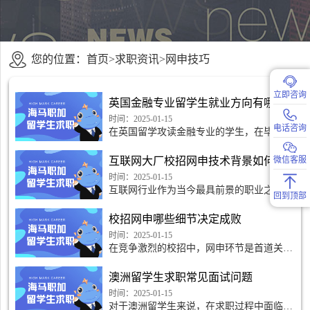
您的位置：
首页
>
求职资讯
>
网申技巧
立即咨询
英国金融专业留学生就业方向有哪些
时间：2025-01-15
电话咨询
在英国留学攻读金融专业的学生，在毕业后
面临着丰富多样的就业选择。金融领域的广
泛和多元，为这些留学生提供了广阔的发展
互联网大厂校招网申技术背景如何突出
微信客服
空间和众多机遇。
时间：2025-01-15
互联网行业作为当今最具前景的职业之一，
回到顶部
拥有着大量的求职者。尤其是像阿里、腾
讯、百度这样的互联网巨头公司，每年都会
校招网申哪些细节决定成败
吸引大量优秀的应届
时间：2025-01-15
在竞争激烈的校招中，网申环节是首道关
卡，众多求职者在此展开激烈角逐。看似简
单的网申流程，实则暗藏玄机，许多细微之
澳洲留学生求职常见面试问题
处往往决定着成败。
时间：2025-01-15
对于澳洲留学生来说，在求职过程中面临面