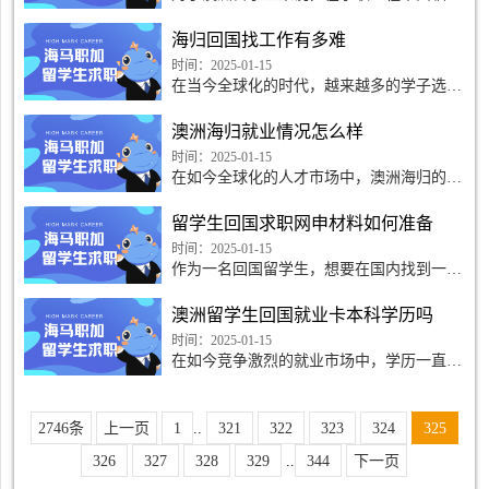
试是关键的一环。了解并准备好常见的面试
问题，能够增强自信心，提高面试表现，从
海归回国找工作有多难
而增加获得工作机会的可能性。
时间：2025-01-15
在当今全球化的时代，越来越多的学子选择
出国留学，以获取更优质的教育资源和拓展
国际视野。然而，当这些海归学成回国，准
澳洲海归就业情况怎么样
备投身职场时，却发现找工作并非想象中那
么容易。
时间：2025-01-15
在如今全球化的人才市场中，澳洲海归的就
业情况备受关注。随着越来越多的学生选择
赴澳洲留学，他们在学成回国后的就业前景
留学生回国求职网申材料如何准备
成为了众多学子和家长关心的重要问题。
时间：2025-01-15
作为一名回国留学生，想要在国内找到一份
理想的工作并非易事。其中，网申材料的准
备尤为关键，需要我们认真准备和精心设
澳洲留学生回国就业卡本科学历吗
计。那么，究竟应该
时间：2025-01-15
在如今竞争激烈的就业市场中，学历一直是
求职者关注的重点之一。对于澳洲留学生回
国就业而言，是否会因为本科学历而受到限
制，是一个备受关注的问题。
2746条
上一页
1
..
321
322
323
324
325
326
327
328
329
..
344
下一页