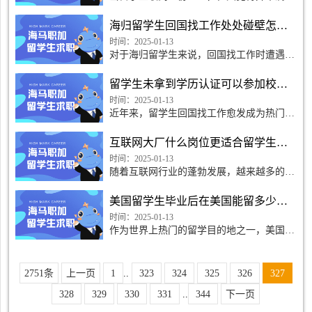
时，该如何优雅地拒绝呢？这是许多留学生
都会面临的问题。拒绝offer并不意味着冷漠
海归留学生回国找工作处处碰壁怎么办
和不感激，而是
时间：2025-01-13
对于海归留学生来说，回国找工作时遭遇挫
折和困难是比较常见的情况，但不必因此感
到沮丧和绝望。以下是一些应对这种困境的
留学生未拿到学历认证可以参加校园招聘吗
建议。
时间：2025-01-13
近年来，留学生回国找工作愈发成为热门话
题。然而，有一些留学生可能会碰到一个问
题，那就是未拿到学历认证是否可以参加校
互联网大厂什么岗位更适合留学生工作
园招聘？这个问题
时间：2025-01-13
随着互联网行业的蓬勃发展，越来越多的留
学生开始将目光投向了互联网大厂，希望能
在这些知名企业中找到一份梦寐以求的工
美国留学生毕业后在美国能留多少时间工作
作。而在众多岗位中
时间：2025-01-13
作为世界上热门的留学目的地之一，美国吸
引了大量的国际留学生到这里求学。然而，
随着留学生们毕业后面临的问题逐渐增多，
其中让人关注的就是在美国能够留多久工作
2751条
上一页
1
..
323
324
325
326
327
的问题。下面我们就
328
329
330
331
..
344
下一页