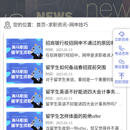
您的位置：
首页
>
求职资讯
>
网申技巧
立即咨询
招商银行校招网申不通过的原因有哪些
时间：2025-01-13
电话咨询
在招商银行校招中，网申是求职者进入后续
招聘环节的关键一步，但不少同学可能会遭
遇网申不通过的情况。以下是一些可能导致
留学生如何备战春招提前突围
微信客服
招商银行校招网申不通过的常见原因。
时间：2025-01-13
对于留学生来说，春招是一个重要的就业机
回到顶部
会。以下是一些建议，帮助留学生有效地备
战春招，提前突围。
留学生英语不好能进四大会计事务所吗
时间：2025-01-13
留学生英语不好能进四大会计事务所吗？这
是许多人心中的疑问，也是许多留学生面临
的挑战。然而，答案或许会让你惊喜。留学
留学生怎样体面的拒绝offer
生英语不好，也能
时间：2025-01-13
当留学生收到一份offer，但又觉得并不满意