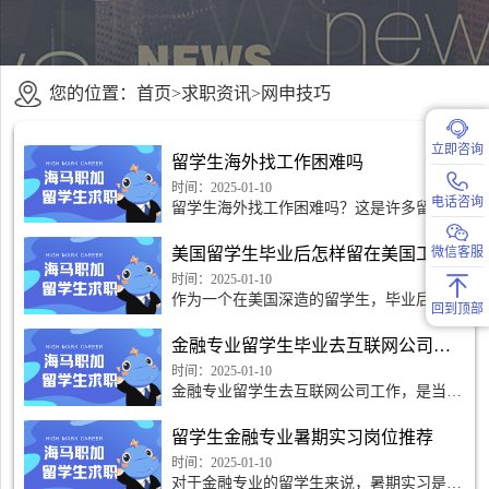
您的位置：
首页
>
求职资讯
>
网申技巧
立即咨询
留学生海外找工作困难吗
时间：2025-01-10
电话咨询
留学生海外找工作困难吗？这是许多留学生
们内心的困惑和焦虑。在竞争激烈的职场环
境中，留学生们面临着种种挑战和难题。然
美国留学生毕业后怎样留在美国工作
微信客服
而，不要被困难吓
时间：2025-01-10
作为一个在美国深造的留学生，毕业后如何
回到顶部
留在美国并融入美国社会成为了一个备受关
注的话题。随着美国劳工市场的竞争日益激
金融专业留学生毕业去互联网公司做什么工作好
烈，留学生们面临
时间：2025-01-10
金融专业留学生去互联网公司工作，是当下
热门选择之一。但是在面对众多职位和岗位
时，究竟应该选择哪种工作呢?金融专业的
留学生金融专业暑期实习岗位推荐
留学生在互联网公司有着多样化的职业选
择，接下来，我们就一
时间：2025-01-10
对于金融专业的留学生来说，暑期实习是积