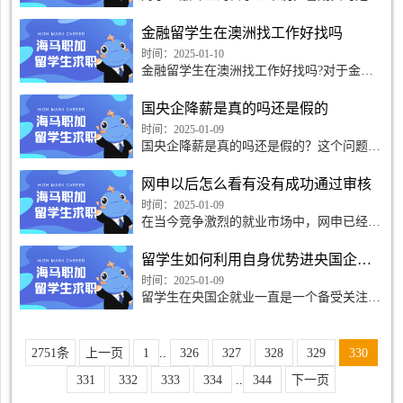
累实践经验、拓展人脉和提升职业竞争力的
重要机会。以下为您推荐一些热门且有价值
金融留学生在澳洲找工作好找吗
的暑期实习岗位。
时间：2025-01-10
金融留学生在澳洲找工作好找吗?对于金融
留学生来说，在澳洲找工作的情况具有一定
的复杂性，不能简单地用 “好找” 或 “不好
国央企降薪是真的吗还是假的
找” 来概括。
时间：2025-01-09
国央企降薪是真的吗还是假的？这个问题一
直困扰着广大员工和社会公众。近期，关于
国央企降薪的传闻越来越多，其中真实与虚
网申以后怎么看有没有成功通过审核
假信息交织在一起
时间：2025-01-09
在当今竞争激烈的就业市场中，网申已经成
为许多公司招聘员工的标准流程之一。提交
完在线申请后，许多求职者都在焦急地等待
留学生如何利用自身优势进央国企工作
着通知，希望能收
时间：2025-01-09
留学生在央国企就业一直是一个备受关注的
话题。很多留学生拥有着独特的优势，包括
海外学习经验、跨文化沟通能力、外语能力
等，这些优势可以
2751条
上一页
1
..
326
327
328
329
330
331
332
333
334
..
344
下一页